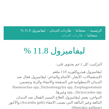
الرئيسية
منتجاتنا
طاردات الديدان
ليفاميزول 11.8 %
منتجاتنا
طاردات الديدان
ليفاميزول 11.8 %
التركيب: كل 1 غم يحتوي على:
ليڤاميزول هيدروكلوريد 118 ملغم
الإستعمالات: الأبقار، الأغنام والماعز: ليڤاميزول فعال ضد
الديدان الاسطوانية في المنفحة والامعاء والرئة وتتضمن:
Haemonchus spp.,Trichostrongylus spp, Esophagostomum
spp., Dictyocaulus spp وغيرها.
الدواجن: يعتير ليڤاميزول العلاج المميز الفعال ضد الديدان
البالغة وغير البالغة التي تصيب الامعاء (Ascaridia galli) والأعور
(Heterakis gallinae).