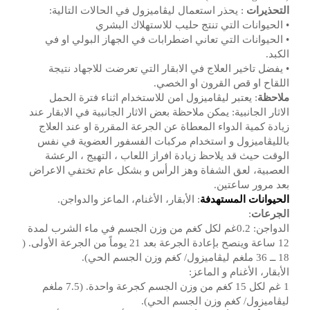
التحذيرات
: يحذر استعمال ليڤاميزول في الحالات التالية:
• الحيوانات التي تنتج حليب للاستهلاك البشري
• الحيوانات التي تعاني اضطرابات في الجهاز البولي او في
الكبد.
• يفضل تاخير العلاج في الابقار التي تعرضت للاجهاد نتيجة
اللقاح او قص القرون او الخصي.
ملاحظة
: يعتبر ليڤاميزول امن للاستخدام اثناء فترة الحمل
الاثار الجانبية: يمكن ملاحظة بعض الاثار الجانبية في الابقار عند
زيادة كمية الدواء المعطاة عن الجرعة المقررة او عند العلاج
بالليڤاميزول و استخدام مركبات الفسفور العضوية في نفس
الوقت حيث قد يلاحظ زيادة افراز اللعاب ، التهيج ، الرعشة
العصبية، لعق الشفاة وهز الرأس و بشكل عام تختفي الاعراض
بعد مرور ساعتين.
الحيوانات المستهدفة
: الأبقار، الأغنام، الماعز والدواجن.
الجرعات
:
الدواجن: 0.2غم لكل كغم من وزن الجسم في ماء الشرب لمدة
12 ساعة وينصح بإعادة الجرعة بعد 21 يوماً من الجرعة الأولى. (
18 ــ 36 ملغم ليڤاميزول/ كغم وزن الجسم الحي).
الأبقار، الأغنام و الماعز:
1 غم لكل 15 كغم من وزن الجسم كجرعة واحدة. (7.5 ملغم
ليڤاميزول/ كغم وزن الجسم الحي).